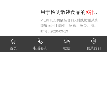
用于检测散装食品的
X射线检测
MEKITEC的散装食品X射线检测系统，
能够应用于肉类、家禽、鱼类、海…
时间：2020-09-19
实施
X射线检测
机制的原因：如何提高客户满意度、盈利能力和更多其他要求
首页
电话咨询
微信
联系我们
概述了食品和药品生产商越来越依赖X射
线检测技术的10大原因。 其中…
时间：2020-09-19
使用
X射线检测
机检测食品的安全性如何？
有关 X 射线检测食品的担忧对于任何在
采用 X 射线检测方面持有保留…
时间：2020-09-19